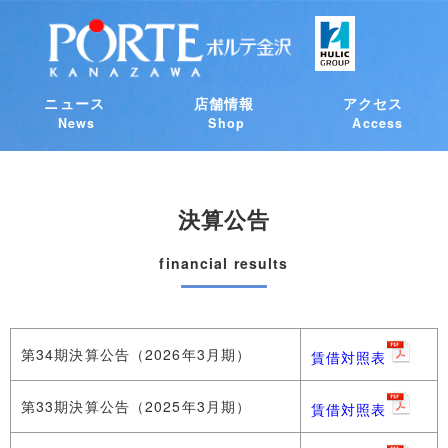
ニュース
店舗情報
アクセス
決算公告
financial results
第34期決算公告（2026年3月期）
賃借対照表
第33期決算公告（2025年3月期）
賃借対照表